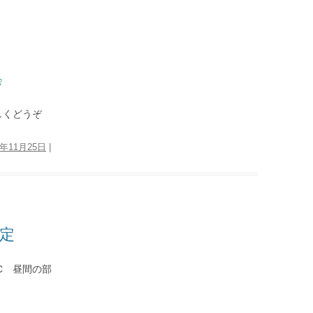
会
しくどうぞ
5年11月25日
|
予定
DC 昼間の部