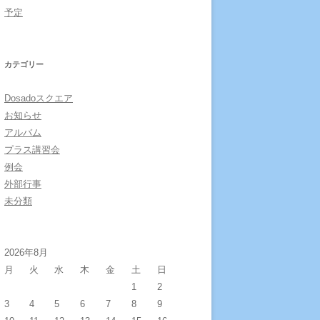
予定
カテゴリー
Dosadoスクエア
お知らせ
アルバム
プラス講習会
例会
外部行事
未分類
2026年8月
月
火
水
木
金
土
日
1
2
3
4
5
6
7
8
9