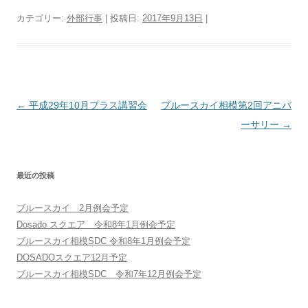
カテゴリー:
外部行事
| 投稿日:
2017年9月13日
|
投稿ナビゲーション
←
平成29年10月プラス講習会
ブルースカイ相模第2回アニバ
ーサリー
→
最近の投稿
ブルースカイ 2月例会予定
Dosado スクエア 令和8年1月例会予定
ブルースカイ相模SDC 令和8年1月例会予定
DOSADOスクエア12月予定
ブルースカイ相模SDC 令和7年12月例会予定