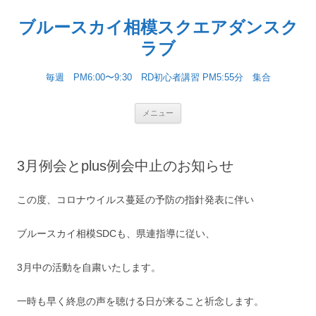
ブルースカイ相模スクエアダンスク
ラブ
毎週 PM6:00〜9:30 RD初心者講習 PM5:55分 集合
コンテンツへ移動
メニュー
3月例会とplus例会中止のお知らせ
この度、コロナウイルス蔓延の予防の指針発表に伴い
ブルースカイ相模SDCも、県連指導に従い、
3月中の活動を自粛いたします。
一時も早く終息の声を聴ける日が来ること祈念します。