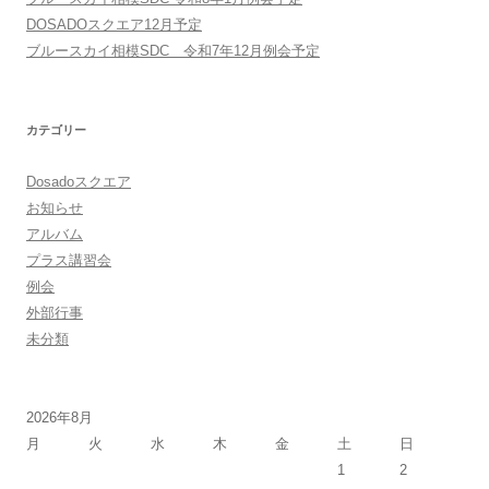
DOSADOスクエア12月予定
ブルースカイ相模SDC 令和7年12月例会予定
カテゴリー
Dosadoスクエア
お知らせ
アルバム
プラス講習会
例会
外部行事
未分類
2026年8月
月
火
水
木
金
土
日
1
2