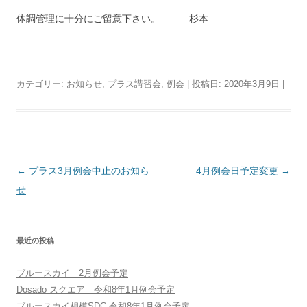
体調管理に十分にご留意下さい。 杉本
カテゴリー:
お知らせ
,
プラス講習会
,
例会
| 投稿日:
2020年3月9日
|
投稿ナビゲーション
←
プラス3月例会中止のお知ら
4月例会日予定変更
→
せ
最近の投稿
ブルースカイ 2月例会予定
Dosado スクエア 令和8年1月例会予定
ブルースカイ相模SDC 令和8年1月例会予定