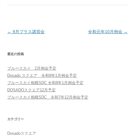
投稿ナビゲーション
←
9月プラス講習会
令和元年10月例会
→
最近の投稿
ブルースカイ 2月例会予定
Dosado スクエア 令和8年1月例会予定
ブルースカイ相模SDC 令和8年1月例会予定
DOSADOスクエア12月予定
ブルースカイ相模SDC 令和7年12月例会予定
カテゴリー
Dosadoスクエア