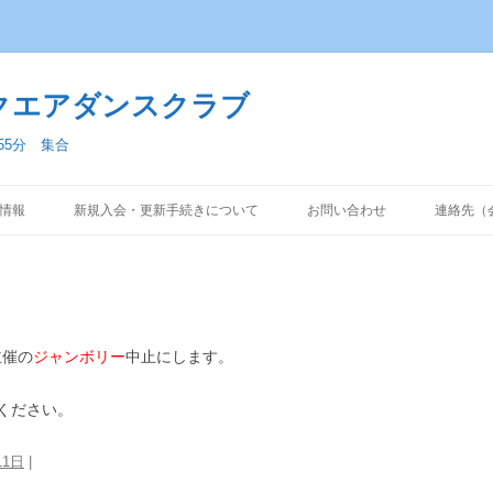
クエアダンスクラブ
:55分 集合
コンテンツへ移動
情報
新規入会・更新手続きについて
お問い合わせ
連絡先（
主催の
ジャンボリー
中止にします。
ください。
11日
|