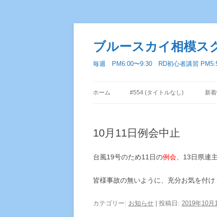
ブルースカイ相模ス
毎週 PM6:00〜9:30 RD初心者講習 PM5
ホーム
#554 (タイトルなし)
新着
10月11日例会中止
台風19号のため11日の
例会
、13日県連
皆様事故の無いように、充分お気を付け
カテゴリー:
お知らせ
| 投稿日:
2019年10月