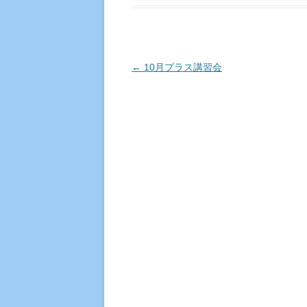
投稿ナビゲーション
←
10月プラス講習会