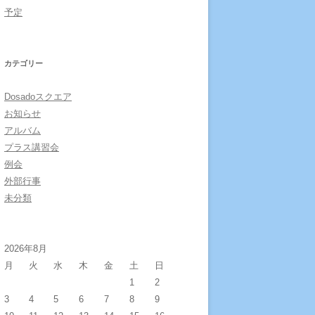
予定
カテゴリー
Dosadoスクエア
お知らせ
アルバム
プラス講習会
例会
外部行事
未分類
2026年8月
月
火
水
木
金
土
日
1
2
3
4
5
6
7
8
9